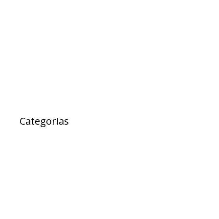
março 2017
fevereiro 2017
janeiro 2017
janeiro 2000
Categorias
Ad Cidadania
destaque
EXPRESSO DA SAUDE
Notícias
Projetos