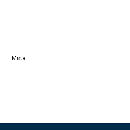
PROJETOS DE LEI
Sem categoria
TESTE
Meta
Acessar
Feed de posts
Feed de comentários
WordPress.org