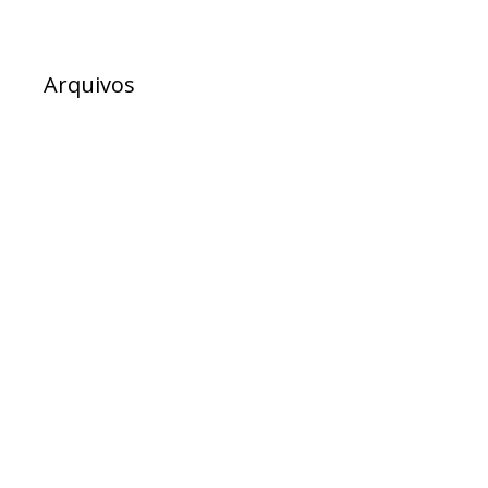
Arquivos
julho 2026
junho 2026
maio 2026
abril 2026
março 2026
fevereiro 2026
dezembro 2025
novembro 2025
outubro 2025
setembro 2025
agosto 2025