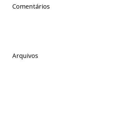
Comentários
Arquivos
julho 2026
junho 2026
maio 2026
abril 2026
março 2026
fevereiro 2026
dezembro 2025