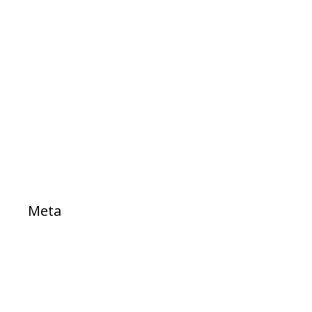
EXPRESSO DA SAUDE
Notícias
Projetos
PROJETOS DE LEI
Sem categoria
TESTE
Meta
Acessar
Feed de posts
Feed de comentários