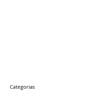
agosto 2017
julho 2017
maio 2017
abril 2017
março 2017
fevereiro 2017
janeiro 2017
janeiro 2000
Categorias
Ad Cidadania
destaque