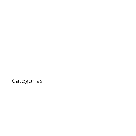
abril 2017
março 2017
fevereiro 2017
janeiro 2017
janeiro 2000
Categorias
Ad Cidadania
destaque
EXPRESSO DA SAUDE
Notícias
Projetos