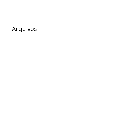
Arquivos
julho 2026
junho 2026
maio 2026
abril 2026
março 2026
fevereiro 2026
dezembro 2025
novembro 2025
outubro 2025
setembro 2025