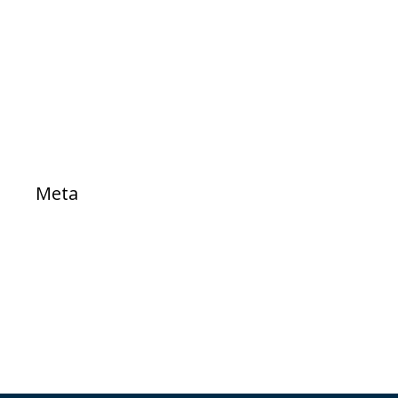
PROJETOS DE LEI
Sem categoria
TESTE
Meta
Acessar
Feed de posts
Feed de comentários
WordPress.org