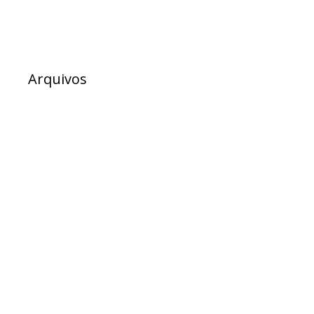
Arquivos
julho 2026
junho 2026
maio 2026
abril 2026
março 2026
fevereiro 2026
dezembro 2025
novembro 2025
outubro 2025
setembro 2025