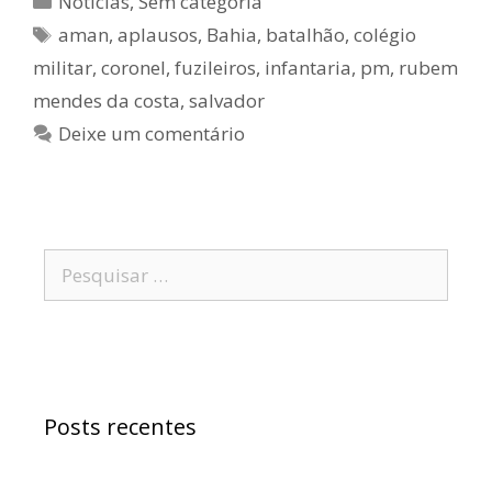
Notícias
,
Sem categoria
aman
,
aplausos
,
Bahia
,
batalhão
,
colégio
militar
,
coronel
,
fuzileiros
,
infantaria
,
pm
,
rubem
mendes da costa
,
salvador
Deixe um comentário
Posts recentes
Samuel Jr. critica política educacional e