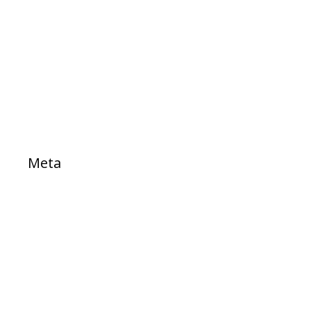
Projetos
PROJETOS DE LEI
Sem categoria
TESTE
Meta
Acessar
Feed de posts
Feed de comentários
WordPress.org