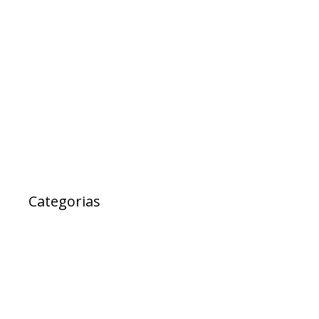
maio 2017
abril 2017
março 2017
fevereiro 2017
janeiro 2017
janeiro 2000
Categorias
Ad Cidadania
destaque
EXPRESSO DA SAUDE
Notícias