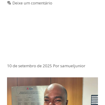
Deixe um comentário
Deputado Samuel Júnior defende
Tarcísio de Freitas como
candidato da direita à Presidência
em 2026 Classe Politica • Política
com Interatividade
10 de setembro de 2025
Por
samueljunior