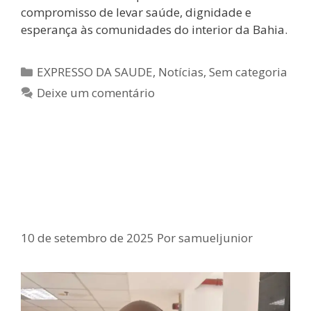
compromisso de levar saúde, dignidade e
esperança às comunidades do interior da Bahia.
EXPRESSO DA SAUDE
,
Notícias
,
Sem categoria
Deixe um comentário
Deputado Samuel Júnior elogia
voto de Fux e critica julgamento
de Bolsonaro no STF
10 de setembro de 2025
Por
samueljunior