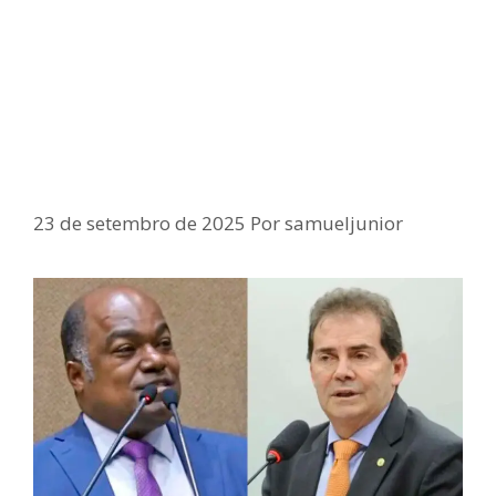
Deputado Samuel Júnior critica
relator escolhido por Hugo Motta
para Projeto de Anistia e fala em
“perversidade” e “traição política”
23 de setembro de 2025
Por
samueljunior