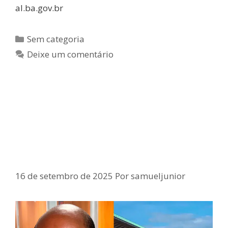
al.ba.gov.br
Sem categoria
Deixe um comentário
Deputado Samuel Júnior critica
possível criação de secretaria para
a Ponte Salvador-Itaparica e cobra
seriedade do governo
16 de setembro de 2025
Por
samueljunior