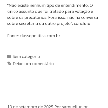
“Não existe nenhum tipo de entendimento. O
único assunto que foi tratado para votação é
sobre os precatórios. Fora isso, não há conversa
sobre secretaria ou outro projeto”, concluiu.
Fonte: classepolitica.com.br
Sem categoria
Deixe um comentário
Chegou a vez de Mutuípe receber
o Expresso da Saúde!
10 de setembro de 2025
Por
samueljunior