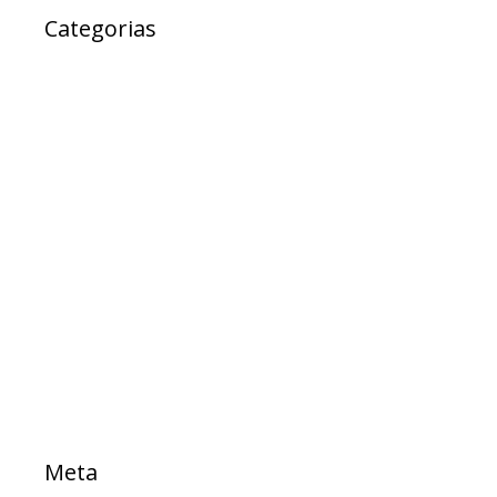
Categorias
Ad Cidadania
destaque
EXPRESSO DA SAUDE
Notícias
Projetos
PROJETOS DE LEI
Sem categoria
TESTE
Meta