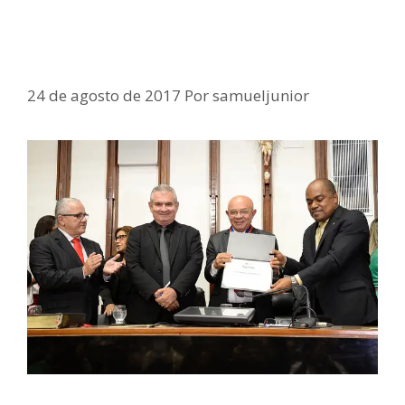
Legislativo homenageia Pastor
Valdomiro Pereira
24 de agosto de 2017
Por
samueljunior