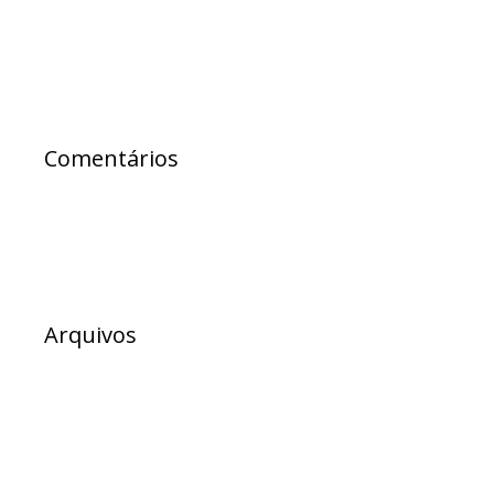
em eventos religiosos na rede estadual
Comentários
Arquivos
julho 2026
junho 2026
maio 2026