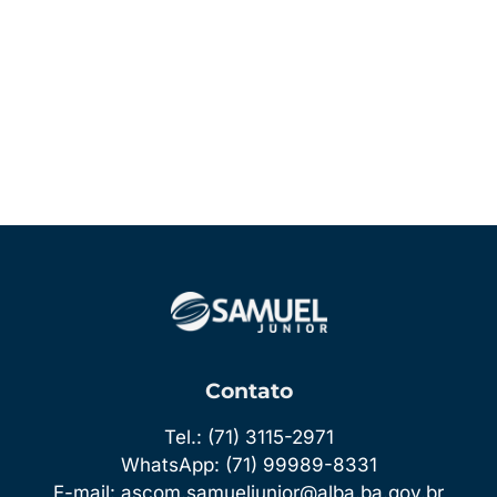
Acessar
Feed de posts
Feed de comentários
WordPress.org
Contato
Tel.: (71) 3115-2971
WhatsApp: (71) 99989-8331
E-mail: ascom.samueljunior@alba.ba.gov.br