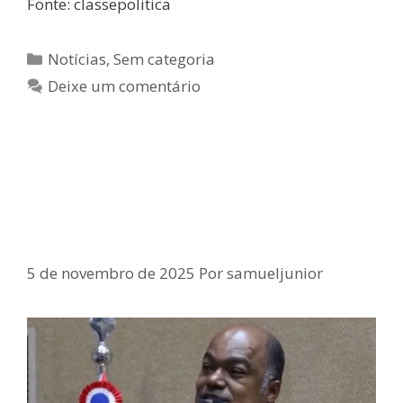
Fonte: classepolitica
Notícias
,
Sem categoria
Deixe um comentário
Deputado Samuel Júnior Elogia
Governador do Rio Diante
Megaoperação
5 de novembro de 2025
Por
samueljunior