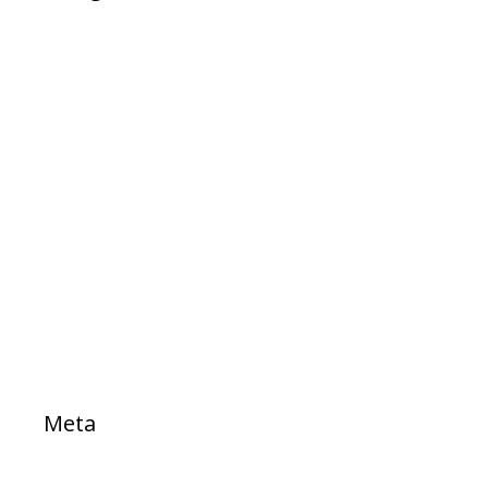
Ad Cidadania
destaque
EXPRESSO DA SAUDE
Notícias
Projetos
PROJETOS DE LEI
Sem categoria
TESTE
Meta
Acessar