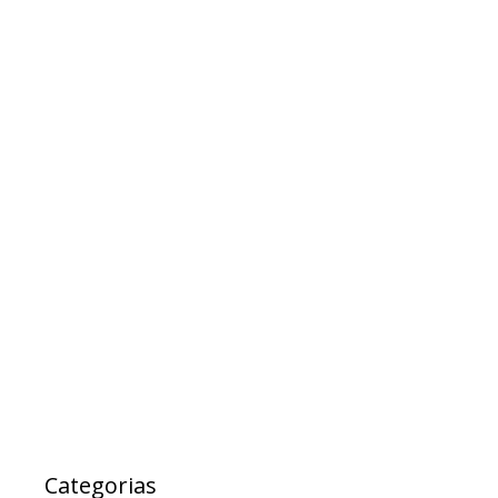
novembro 2017
outubro 2017
setembro 2017
agosto 2017
julho 2017
maio 2017
abril 2017
março 2017
fevereiro 2017
janeiro 2017
janeiro 2000
Categorias