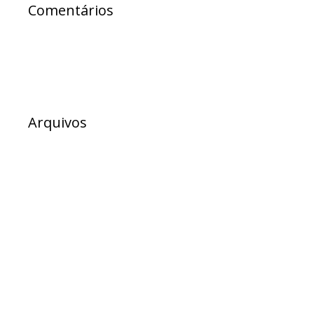
Comentários
Arquivos
julho 2026
junho 2026
maio 2026
abril 2026
março 2026
fevereiro 2026
dezembro 2025
novembro 2025