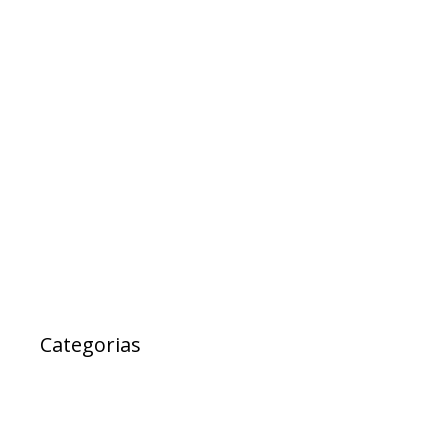
agosto 2017
julho 2017
maio 2017
abril 2017
março 2017
fevereiro 2017
janeiro 2017
janeiro 2000
Categorias
Ad Cidadania
destaque