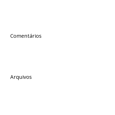
em eventos religiosos na rede estadual
Comentários
Arquivos
julho 2026
junho 2026
maio 2026
abril 2026