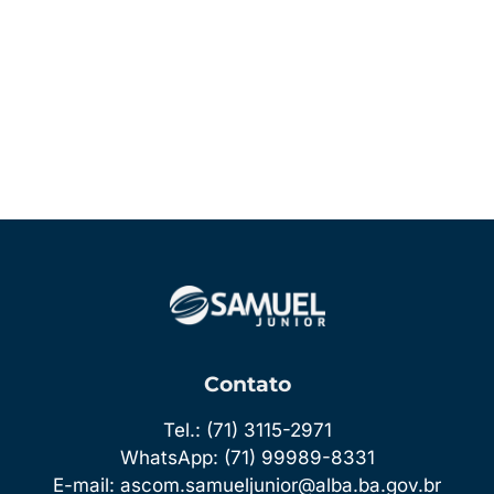
Acessar
Feed de posts
Feed de comentários
WordPress.org
Contato
Tel.: (71) 3115-2971
WhatsApp: (71) 99989-8331
E-mail: ascom.samueljunior@alba.ba.gov.br