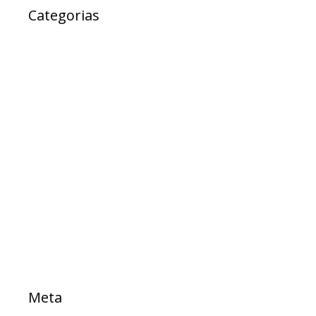
Categorias
Ad Cidadania
destaque
EXPRESSO DA SAUDE
Notícias
Projetos
PROJETOS DE LEI
Sem categoria
TESTE
Meta