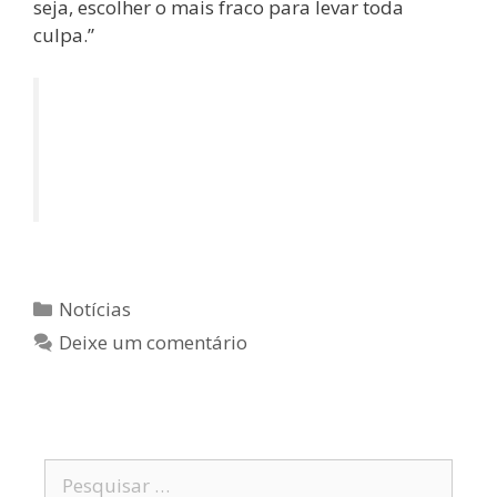
seja, escolher o mais fraco para levar toda
culpa.”
Deputado faz paralelo entre leilões
para compra de arroz e de
respiradores na BA: boi de piranha
Notícias
Deixe um comentário