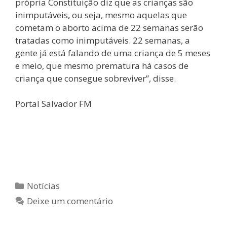
própria Constituição diz que as crianças são
inimputáveis, ou seja, mesmo aquelas que
cometam o aborto acima de 22 semanas serão
tratadas como inimputáveis. 22 semanas, a
gente já está falando de uma criança de 5 meses
e meio, que mesmo prematura há casos de
criança que consegue sobreviver”, disse.
Portal Salvador FM
https://www.portalsalvadorfm.com.br/noticias/1
32070,deputado-samuel-junior-defende-pl-do-
aborto-as-criancas-sao-inimputaveis
Notícias
Deixe um comentário