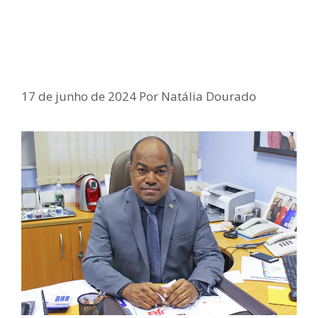
Deputado Samuel Junior defende’
PL do aborto’: ‘as crianças são
inimputáveis’
17 de junho de 2024
Por
Natália Dourado