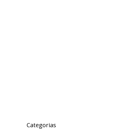
outubro 2017
setembro 2017
agosto 2017
julho 2017
maio 2017
abril 2017
março 2017
fevereiro 2017
janeiro 2017
janeiro 2000
Categorias