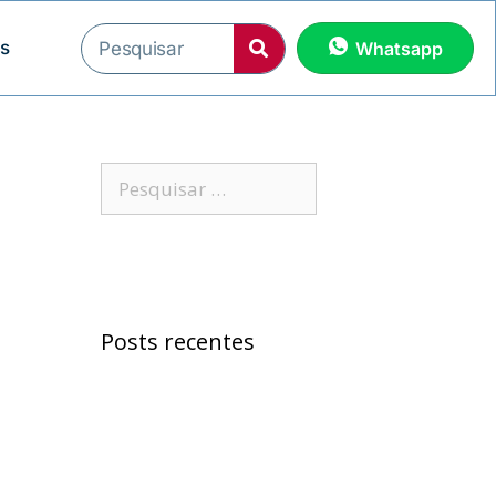
os
Whatsapp
Posts recentes
Samuel Jr. critica
política educacional e
alfineta Jerônimo
“Morreu Maria Preá”,