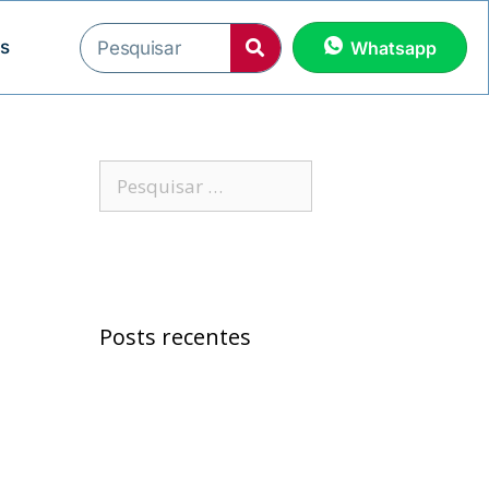
os
Whatsapp
Posts recentes
Samuel Jr. critica
política educacional e
alfineta Jerônimo
“Morreu Maria Preá”,