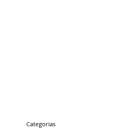
outubro 2017
setembro 2017
agosto 2017
julho 2017
maio 2017
abril 2017
março 2017
fevereiro 2017
janeiro 2017
janeiro 2000
Categorias