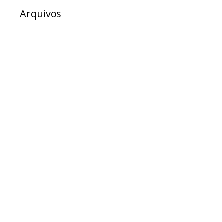
Arquivos
julho 2026
junho 2026
maio 2026
abril 2026
março 2026
fevereiro 2026
dezembro 2025
novembro 2025
outubro 2025
setembro 2025
agosto 2025
julho 2025
junho 2025