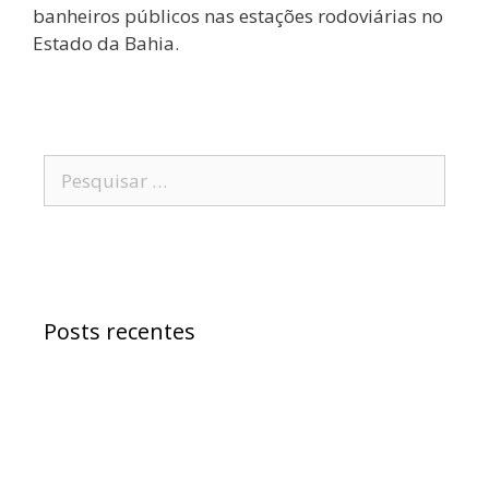
banheiros públicos nas estações rodoviárias no
Estado da Bahia.
Posts recentes
Samuel Jr. critica política educacional e
alfineta Jerônimo
“Morreu Maria Preá”, diz deputado Samuel
sobre atitude do senador Wagner