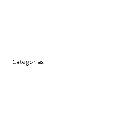
fevereiro 2017
janeiro 2017
janeiro 2000
Categorias
Ad Cidadania
destaque
EXPRESSO DA SAUDE
Notícias
Projetos
PROJETOS DE LEI
Sem categoria