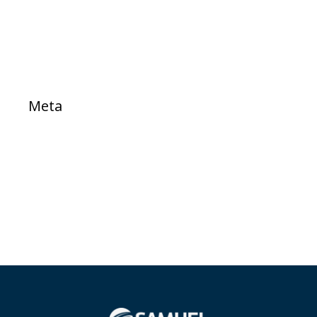
TESTE
Meta
Acessar
Feed de posts
Feed de comentários
WordPress.org