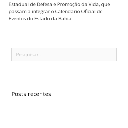
Estadual de Defesa e Promoção da Vida, que
passam a integrar o Calendário Oficial de
Eventos do Estado da Bahia.
Posts recentes
Samuel Jr. critica política educacional e
alfineta Jerônimo
“Morreu Maria Preá”, diz deputado Samuel