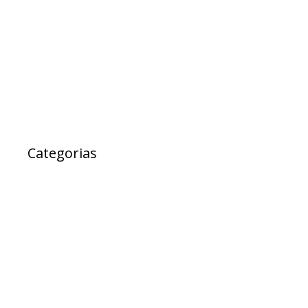
março 2017
fevereiro 2017
janeiro 2017
janeiro 2000
Categorias
Ad Cidadania
destaque
EXPRESSO DA SAUDE
Notícias
Projetos
PROJETOS DE LEI