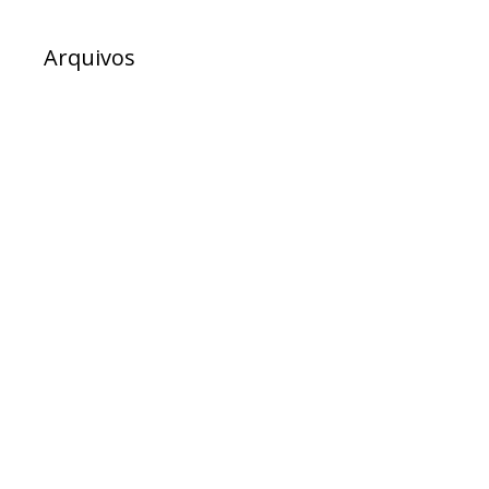
Arquivos
julho 2026
junho 2026
maio 2026
abril 2026
março 2026
fevereiro 2026
dezembro 2025
novembro 2025
outubro 2025
setembro 2025
agosto 2025
julho 2025