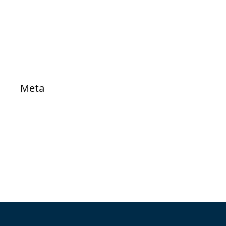
Sem categoria
TESTE
Meta
Acessar
Feed de posts
Feed de comentários
WordPress.org