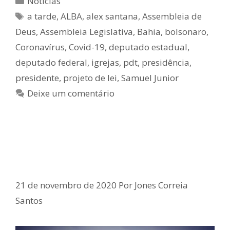
Notícias
a tarde
,
ALBA
,
alex santana
,
Assembleia de
Deus
,
Assembleia Legislativa
,
Bahia
,
bolsonaro
,
Coronavírus
,
Covid-19
,
deputado estadual
,
deputado federal
,
igrejas
,
pdt
,
presidência
,
presidente
,
projeto de lei
,
Samuel Junior
Deixe um comentário
Afundamento do ferryboat Agenor
Gordilho
21 de novembro de 2020
Por
Jones Correia
Santos