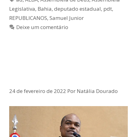
Legislativa
,
Bahia
,
deputado estadual
,
pdt
,
REPUBLICANOS
,
Samuel Junior
Deixe um comentário
Samuel Junior defende a
destinação de 60% do Fundef
para abono de professores
24 de fevereiro de 2022
Por
Natália Dourado