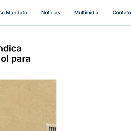
so Mandato
Notícias
Multimidia
Contat
ndica
ol para