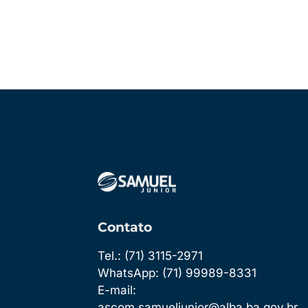
Contato
Tel.: (71) 3115-2971
WhatsApp: (71) 99989-8331
E-mail:
ascom.samueljunior@alba.ba.gov.br