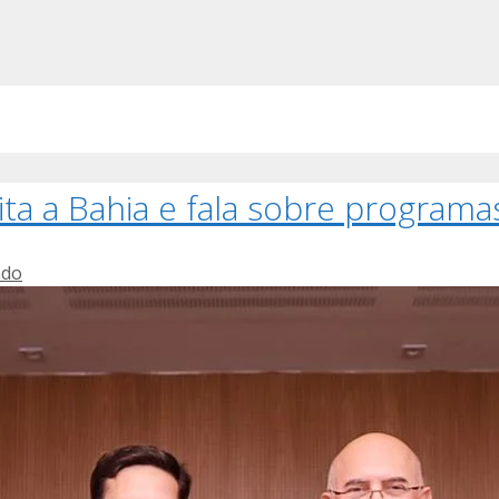
ita a Bahia e fala sobre program
ado