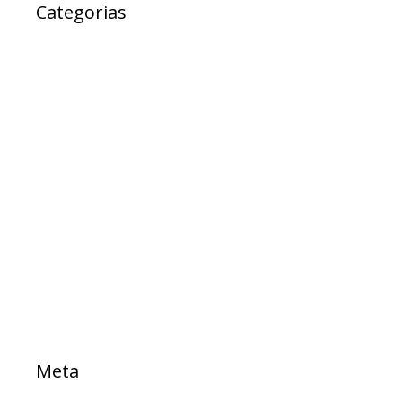
Categorias
Ad Cidadania
destaque
EXPRESSO DA SAUDE
Notícias
Projetos
PROJETOS DE LEI
Sem categoria
TESTE
Meta