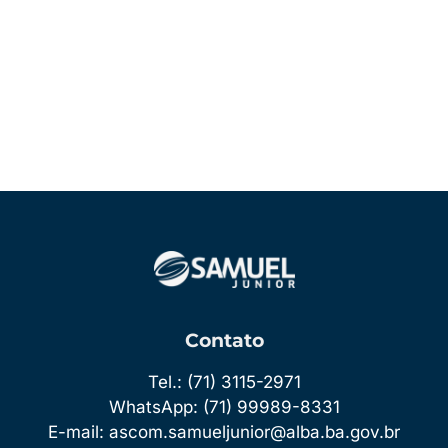
Acessar
Feed de posts
Feed de comentários
WordPress.org
Contato
Tel.: (71) 3115-2971
WhatsApp: (71) 99989-8331
E-mail: ascom.samueljunior@alba.ba.gov.br