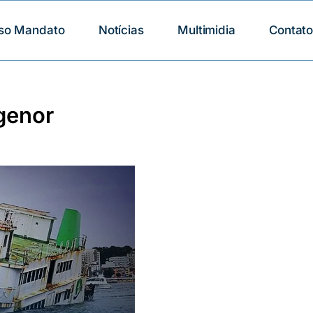
so Mandato
Notícias
Multimidia
Contat
genor