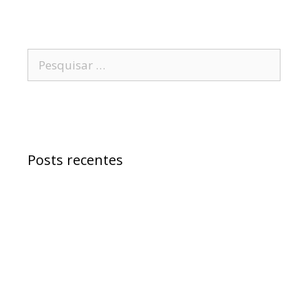
Posts recentes
Samuel Jr. critica política educacional e
alfineta Jerônimo
“Morreu Maria Preá”, diz deputado Samuel
sobre atitude do senador Wagner
Samuel Júnior defende Ivana Bastos de
ataques de prefeito do interior