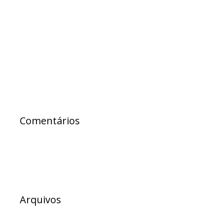
PL anuncia filiação de Samuel Júnior e Paulo
Câmara e amplia bancada na AL-BA
Samuel Júnior exalta lei que proíbe
obrigatoriedade de participação de alunos
em eventos religiosos na rede estadual
Comentários
Arquivos