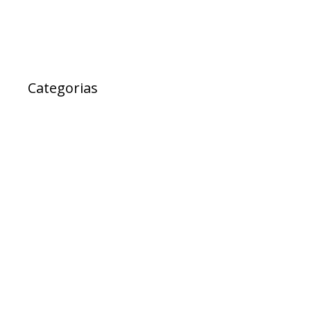
Categorias
Ad Cidadania
destaque
EXPRESSO DA SAUDE
Notícias
Projetos
PROJETOS DE LEI
Sem categoria
TESTE