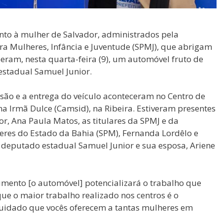
ento à mulher de Salvador, administrados pela
ara Mulheres, Infância e Juventude (SPMJ), que abrigam
beram, nesta quarta-feira (9), um automóvel fruto de
stadual Samuel Junior.
são e a entrega do veículo aconteceram no Centro de
a Irmã Dulce (Camsid), na Ribeira. Estiveram presentes
or, Ana Paula Matos, as titulares da SPMJ e da
heres do Estado da Bahia (SPM), Fernanda Lordêlo e
o deputado estadual Samuel Junior e sua esposa, Ariene
umento [o automóvel] potencializará o trabalho que
ue o maior trabalho realizado nos centros é o
 cuidado que vocês oferecem a tantas mulheres em