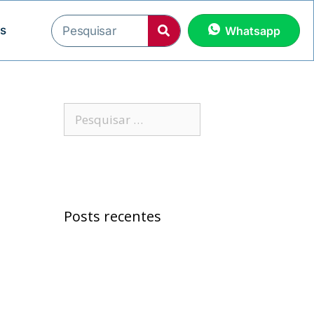
os
Whatsapp
Posts recentes
Samuel Jr. critica
política educacional e
alfineta Jerônimo
“Morreu Maria Preá”,