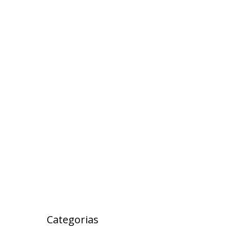
outubro 2017
setembro 2017
agosto 2017
julho 2017
maio 2017
abril 2017
março 2017
fevereiro 2017
janeiro 2017
janeiro 2000
Categorias