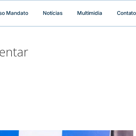
so Mandato
Notícias
Multimidia
Contat
entar
na automóvel aos Centros de
r de Salvador