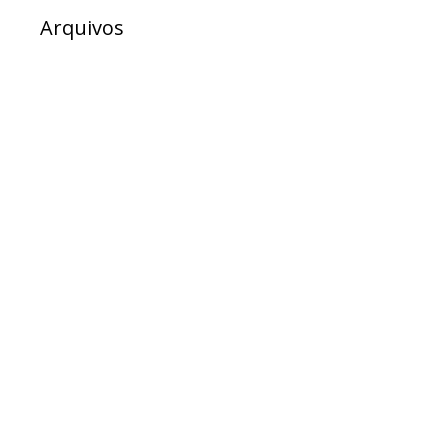
Arquivos
julho 2026
junho 2026
maio 2026
abril 2026
março 2026
fevereiro 2026
dezembro 2025
novembro 2025
outubro 2025
setembro 2025
agosto 2025
julho 2025
junho 2025