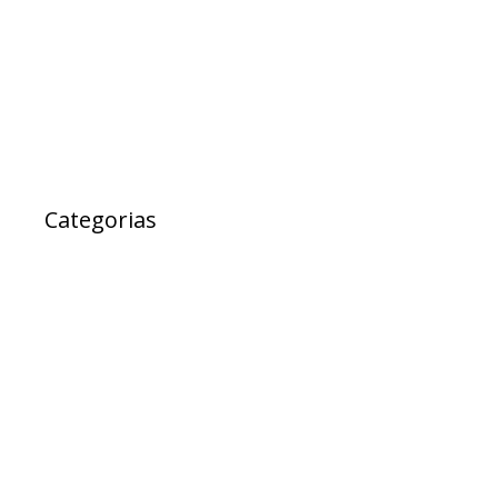
fevereiro 2017
janeiro 2017
janeiro 2000
Categorias
Ad Cidadania
destaque
EXPRESSO DA SAUDE
Notícias
Projetos
PROJETOS DE LEI
Sem categoria