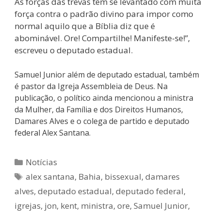
As forças das trevas têm se levantado com muita
força contra o padrão divino para impor como
normal aquilo que a Bíblia diz que é
abominável. Ore! Compartilhe! Manifeste-se!”,
escreveu o deputado estadual.
Samuel Junior além de deputado estadual, também
é pastor da Igreja Assembleia de Deus. Na
publicação, o político ainda mencionou a ministra
da Mulher, da Família e dos Direitos Humanos,
Damares Alves e o colega de partido e deputado
federal Alex Santana.
Notícias
alex santana
,
Bahia
,
bissexual
,
damares
alves
,
deputado estadual
,
deputado federal
,
igrejas
,
jon
,
kent
,
ministra
,
ore
,
Samuel Junior
,