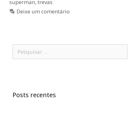
superman
,
trevas
Deixe um comentário
Posts recentes
Samuel Jr. critica política educacional e
alfineta Jerônimo
“Morreu Maria Preá”, diz deputado Samuel
sobre atitude do senador Wagner