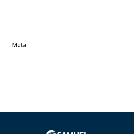
TESTE
Meta
Acessar
Feed de posts
Feed de comentários
WordPress.org