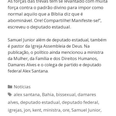
As forças das trevas têm se levantado com muita
força contra o padrão divino para impor como
normal aquilo que a Bíblia diz que é
abominável. Ore! Compartilhe! Manifeste-se!”,
escreveu o deputado estadual.
Samuel Junior além de deputado estadual, também
é pastor da Igreja Assembleia de Deus. Na
publicação, o político ainda mencionou a ministra
da Mulher, da Família e dos Direitos Humanos,
Damares Alves e o colega de partido e deputado
federal Alex Santana.
Notícias
alex santana
,
Bahia
,
bissexual
,
damares
alves
,
deputado estadual
,
deputado federal
,
igrejas
,
jon
,
kent
,
ministra
,
ore
,
Samuel Junior
,