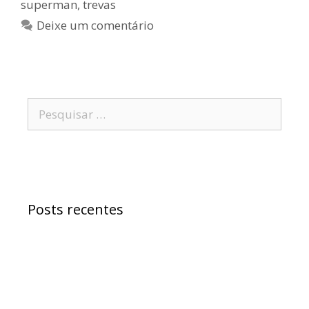
superman
,
trevas
Deixe um comentário
Posts recentes
Samuel Jr. critica política educacional e
alfineta Jerônimo
“Morreu Maria Preá”, diz deputado Samuel
sobre atitude do senador Wagner