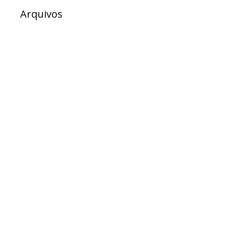
Arquivos
julho 2026
junho 2026
maio 2026
abril 2026
março 2026
fevereiro 2026
dezembro 2025
novembro 2025
outubro 2025
setembro 2025
agosto 2025
julho 2025
junho 2025