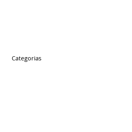
fevereiro 2017
janeiro 2017
janeiro 2000
Categorias
Ad Cidadania
destaque
EXPRESSO DA SAUDE
Notícias
Projetos
PROJETOS DE LEI
Sem categoria