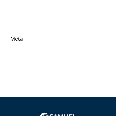
TESTE
Meta
Acessar
Feed de posts
Feed de comentários
WordPress.org