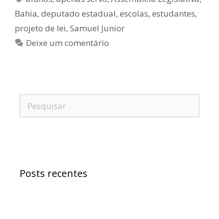
Bahia
,
deputado estadual
,
escolas
,
estudantes
,
projeto de lei
,
Samuel Junior
Deixe um comentário
Posts recentes
Samuel Jr. critica política educacional e
alfineta Jerônimo