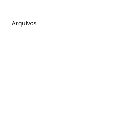
Arquivos
julho 2026
junho 2026
maio 2026
abril 2026
março 2026
fevereiro 2026
dezembro 2025
novembro 2025
outubro 2025
setembro 2025
agosto 2025