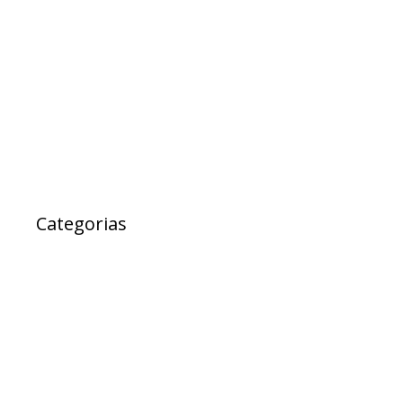
março 2017
fevereiro 2017
janeiro 2017
janeiro 2000
Categorias
Ad Cidadania
destaque
EXPRESSO DA SAUDE
Notícias
Projetos