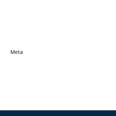
PROJETOS DE LEI
Sem categoria
TESTE
Meta
Acessar
Feed de posts
Feed de comentários
WordPress.org