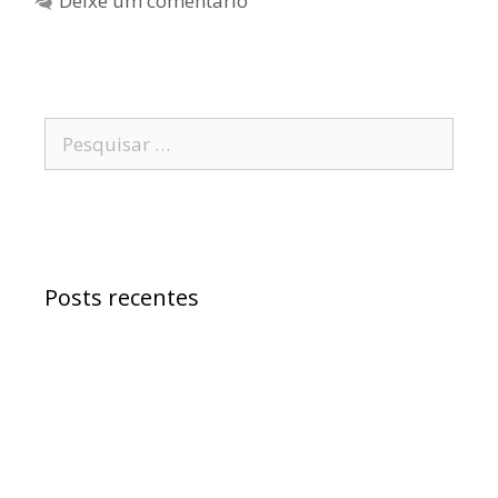
Deixe um comentário
Posts recentes
Samuel Jr. critica política educacional e
alfineta Jerônimo
“Morreu Maria Preá”, diz deputado Samuel
sobre atitude do senador Wagner
Samuel Júnior defende Ivana Bastos de