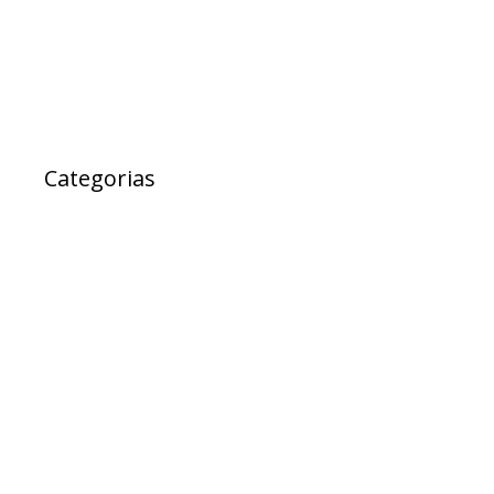
janeiro 2000
Categorias
Ad Cidadania
destaque
EXPRESSO DA SAUDE
Notícias
Projetos
PROJETOS DE LEI
Sem categoria
TESTE