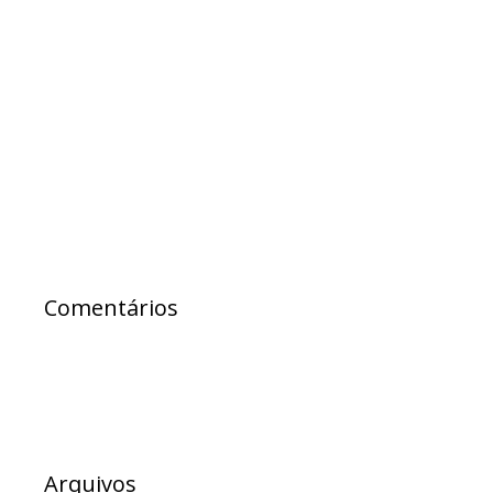
ataques de prefeito do interior
PL anuncia filiação de Samuel Júnior e Paulo
Câmara e amplia bancada na AL-BA
Samuel Júnior exalta lei que proíbe
obrigatoriedade de participação de alunos
em eventos religiosos na rede estadual
Comentários
Arquivos