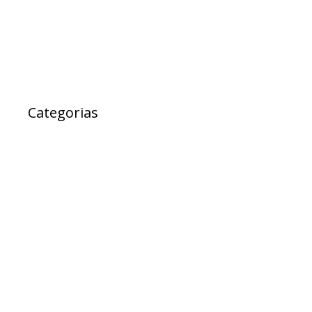
janeiro 2000
Categorias
Ad Cidadania
destaque
EXPRESSO DA SAUDE
Notícias
Projetos
PROJETOS DE LEI
Sem categoria
TESTE