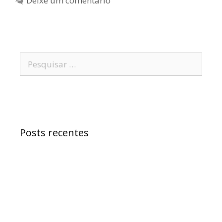
Deixe um comentário
Posts recentes
Samuel Jr. critica política educacional e
alfineta Jerônimo
“Morreu Maria Preá”, diz deputado Samuel
sobre atitude do senador Wagner
Samuel Júnior defende Ivana Bastos de