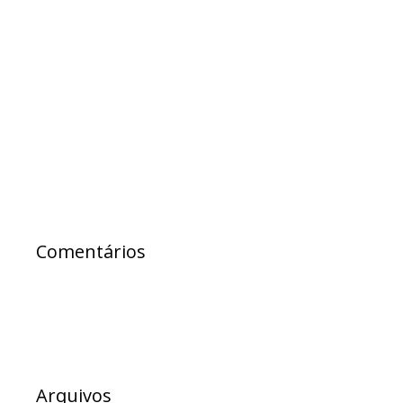
ataques de prefeito do interior
PL anuncia filiação de Samuel Júnior e Paulo
Câmara e amplia bancada na AL-BA
Samuel Júnior exalta lei que proíbe
obrigatoriedade de participação de alunos
em eventos religiosos na rede estadual
Comentários
Arquivos